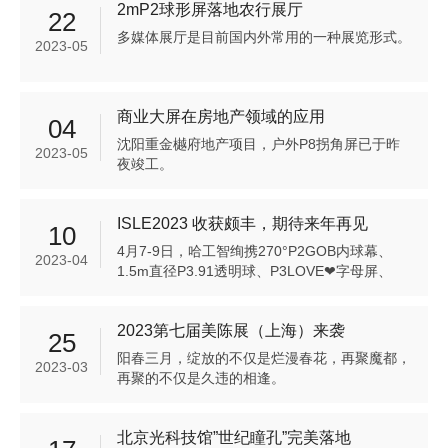
2mP2球形屏落地农行展厅
22
多媒体展厅是目前国内外常用的一种展览形式。
2023-05
商业大屏在房地产领域的应用
04
沈阳重金樾府地产项目，户外P8拐角屏已于昨
2023-05
夜竣工。
ISLE2023 收获颇丰，期待来年再见
10
4月7-9日，哈工智绚携270°P2GOB内球幕、
2023-04
1.5m直径P3.91透明球、P3LOVE❤字母屏、
P2.5鸡蛋屏、4mP3半球等产品亮相.吸引了大量
海内外客户前来参观交流！
2023第七届美陈展（上海）来袭
25
阳春三月，绽放的不仅是烂漫春花，再聚魔都，
2023-03
再聚的不仅是久违的相逢。
北京光科技馆”世纪瞳孔”完美落地