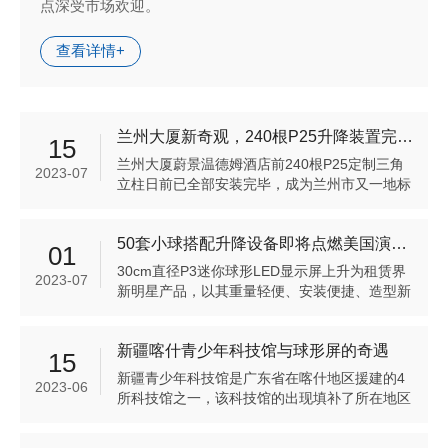
点深受市场欢迎。
查看详情+
兰州大厦新奇观，240根P25升降装置完美呈现
15
兰州大厦蔚景温德姆酒店前240根P25定制三角
2023-07
立柱日前已全部安装完毕，成为兰州市又一地标
性装置。
50套小球搭配升降设备即将点燃美国演唱会现场
01
30cm直径P3迷你球形LED显示屏上升为租赁界
2023-07
新明星产品，以其重量轻便、安装便捷、造型新
颖、可搭配矩阵方案使用等优点深受租赁市场欢
迎。
新疆喀什青少年科技馆与球形屏的奇遇
15
新疆青少年科技馆是广东省在喀什地区援建的4
2023-06
所科技馆之一，该科技馆的出现填补了所在地区
的科普空白。